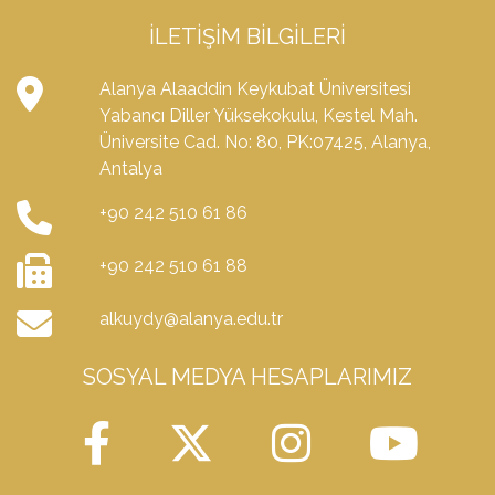
İLETIŞIM BILGILERI
Alanya Alaaddin Keykubat Üniversitesi
Yabancı Diller Yüksekokulu, Kestel Mah.
Üniversite Cad. No: 80, PK:07425, Alanya,
Antalya
+90 242 510 61 86
+90 242 510 61 88
alkuydy@alanya.edu.tr
SOSYAL MEDYA HESAPLARIMIZ